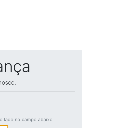
ança
nosco.
ao lado no campo abaixo