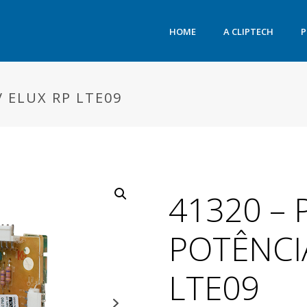
HOME
A CLIPTECH
P
V ELUX RP LTE09
41320 – 
POTÊNCI
LTE09