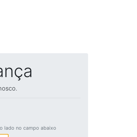
ança
nosco.
ao lado no campo abaixo