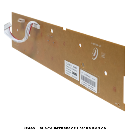
43690 – PLACA INTERFACE LAV RP BWL09