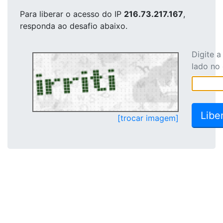
Para liberar o acesso
do IP
216.73.217.167
,
responda ao desafio abaixo.
Digite 
lado no
[trocar imagem]