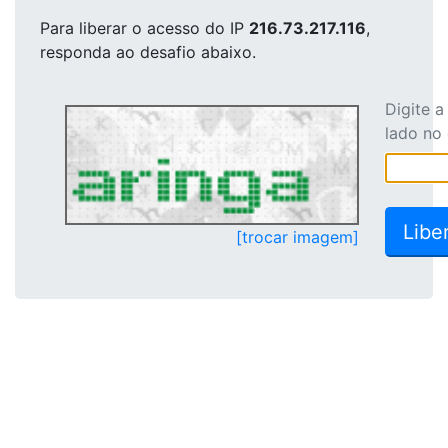
Para liberar o acesso
do IP
216.73.217.116
,
responda ao desafio abaixo.
Digite 
lado no
[trocar imagem]